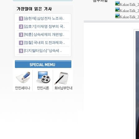
[송헌재] 삼성전자 노조파..
[김호기] 이재명 정부의 국..
[박훈] 상속세제의 개편방..
[정철] 국내외 도전과제와 ..
[디지털타임스] “상속세 ..