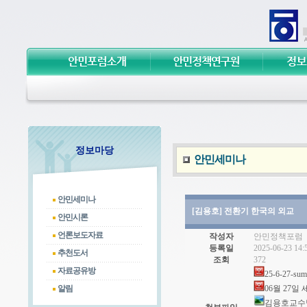
정보마당
안민세미나
안민세미나
안민시론
언론보도자료
추천도서
자료공유방
알림