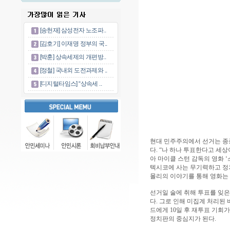
[송헌재] 삼성전자 노조파..
[김호기] 이재명 정부의 국..
[박훈] 상속세제의 개편방..
[정철] 국내외 도전과제와 ..
[디지털타임스] “상속세 ..