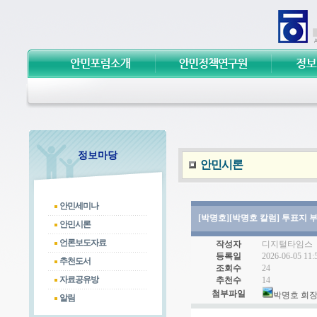
정보마당
안민시론
안민세미나
안민시론
언론보도자료
추천도서
자료공유방
알림