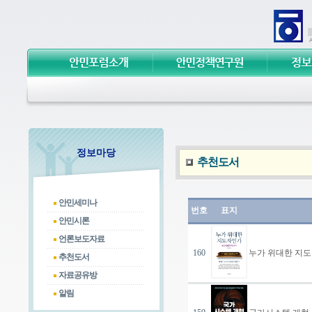
정보마당
추천도서
안민세미나
안민시론
언론보도자료
추천도서
자료공유방
알림