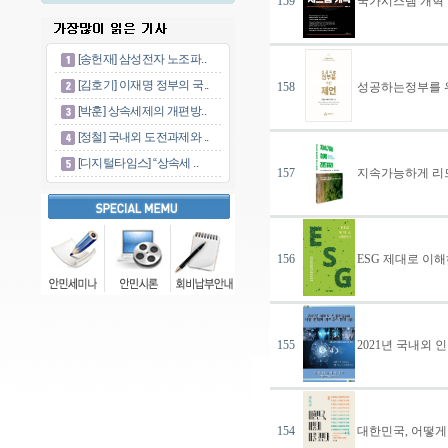
[송헌재] 삼성전자 노조파..
[김호기] 이재명 정부의 국..
[박훈] 상속세제의 개편방..
[정철] 국내외 도전과제와 ..
[디지털타임스] “상속세 ..